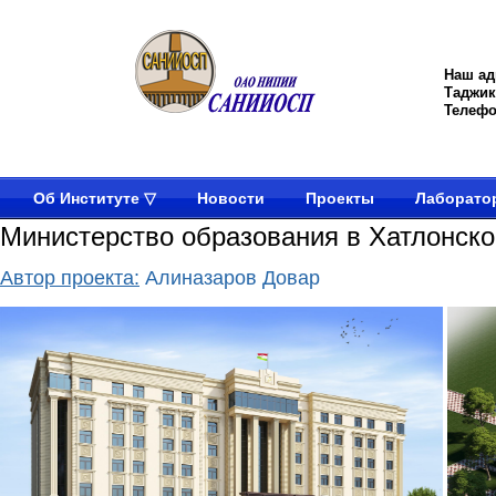
Наш ад
Таджик
Телефон
Об Институте ▽
Новости
Проекты
Лаборато
Министерство образования в Хатлонско
Автор проекта:
Алиназаров Довар