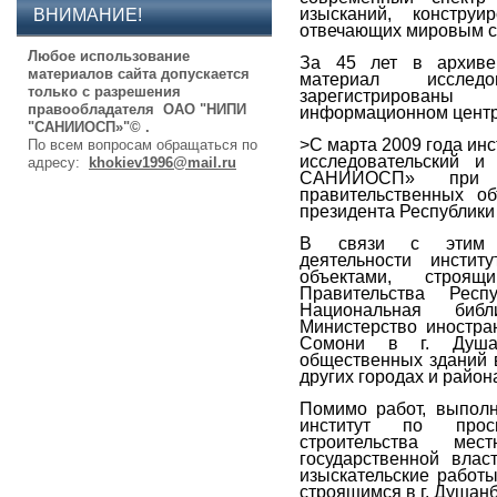
изысканий, конструи
ВНИМАНИЕ!
отвечающих мировым с
Любое использование
За 45 лет в архиве
материалов сайта допускается
материал исследо
только с разрешения
зарегистрированы
правообладателя ОАО "НИПИ
информационном центр
"САНИИОСП»"© .
>С марта 2009 года ин
По всем вопросам обращаться по
исследовательский и 
адресу:
khokiev1996@mail.ru
САНИИОСП» при Д
правительственных об
президента Республики
В связи с этим п
деятельности инсти
объектами, строя
Правительства Респ
Национальная библ
Министерство иностра
Сомони в г. Душан
общественных зданий в
других городах и район
Помимо работ, выполн
институт по прось
строительства мес
государственной влас
изыскательские работ
строящимся в г. Душанб