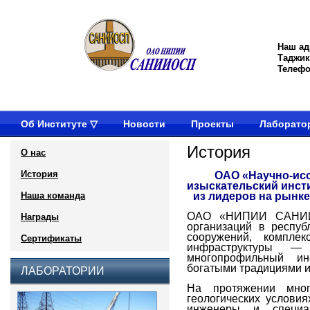
Наш ад
Таджик
Телефон
Об Институте ▽
Новости
Проекты
Лаборато
История
О нас
История
ОАО «Научно-исс
изыскательский инс
Наша команда
из лидеров на рынке
ОАО «НИПИИ САНИИ
Награды
организаций в респуб
сооружений, комплек
Сертификаты
инфраструктуры —
многопрофильный ин
богатыми традициями и
ЛАБОРАТОРИИ
На протяжении мно
геологических услови
инженеры и специа