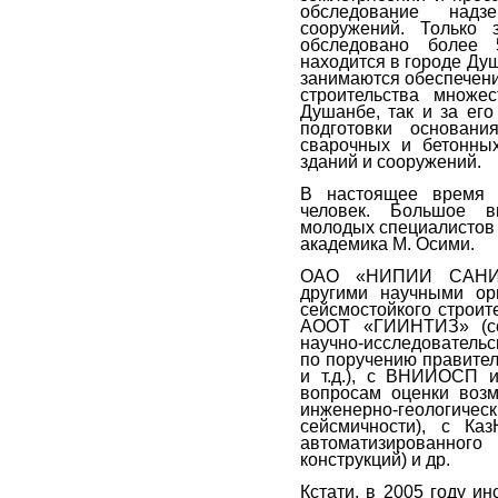
обследование надз
сооружений. Только 
обследовано более 
находится в городе Ду
занимаются обеспечени
строительства множе
Душанбе, так и за его
подготовки основани
сварочных и бетонных
зданий и сооружений.
В настоящее время 
человек. Большое в
молодых специалистов 
академика М. Осими.
ОАО «НИПИИ САНИИО
другими научными орг
сейсмостойкого строит
АООТ «ГИИНТИЗ» (со
научно-исследовательс
по поручению правител
и т.д.), с ВНИИОСП и
вопросам оценки возм
инженерно-геолог
сейсмичности), с К
автоматизированн
конструкций) и др.
Кстати, в 2005 году ин