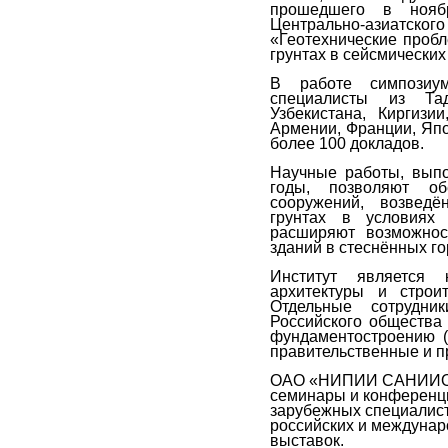
прошедшего в нояб
Центрально-азиатск
«Геотехнические проб
грунтах в сейсмических
В работе симпозиу
специалисты из Тад
Узбекистана, Киргизи
Армении, Франции, Япо
более 100 докладов.
Научные работы, выпо
годы, позволяют об
сооружений, возведё
грунтах в условиях
расширяют возможност
зданий в стеснённых го
Институт является 
архитектуры и строит
Отдельные сотрудни
Российского общества 
фундаментостроению (
правительственные и 
ОАО «НИПИИ САНИИОСП
семинары и конференци
зарубежных специалист
российских и междуна
выставок.