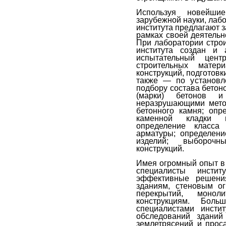
Используя новейши
зарубежной науки, лаб
института предлагают з
рамках своей деятельн
При лаборатории стро
института создан и 
испытательный цен
строительных матер
конструкций, подготовк
также — по установле
подбору состава бетон
(марки) бетонов 
неразрушающими мето
бетонного камня; опр
каменной кладки н
определение класса
арматуры; определени
изделий; выборочн
конструкций.
Имея огромный опыт в 
специалисты инсти
эффективные решени
зданиям, стеновым о
перекрытий, монол
конструкциям. Бол
специалистами инсти
обследований зданий
землетрясений и прос