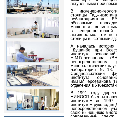
актуальными проблема
В инженерно-геолог
столицы Таджикистан
неблагоприятная. 
лёссовыми просадо
мощности с возможным
в северо-восточной
активностью. Тем не 
столицы высотными зд
А началась история 
г.Душанбе при Всесо
институте основан
Н.М.Герсеванова (
непосредственном 
минералогических наук
лаборатория №18. 
Среднеазиатский фи
института основа
им.Н.М.Герсеванова (
отделения в Узбекистан
В 1991 году директ
НИИОСП был назначен 
институтом до 1997
институтом руководил
непосредственном уча
свою нынешнюю много
современный спектр