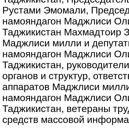
Рустами Эмомали, Предсе
намояндагон Маджлиси Ол
Таджикистан Махмадтоир З
Маджлиси милли и депута
намояндагон Маджлиси Ол
Таджикистан, руководители
органов и структур, ответс
аппаратов Маджлиси милл
намояндагон Маджлиси Ол
Таджикистан, ветераны тру
средств массовой информ