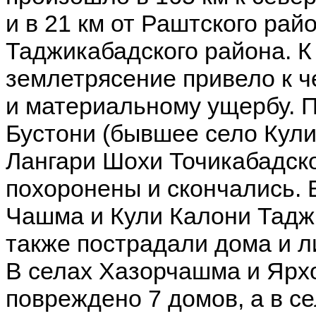
и в 21 км от Раштского рай
Таджикабадского района. К
землетрясение привело к 
и материальному ущербу. 
Бустони (бывшее село Кул
Лангари Шохи Точикабадск
похоронены и скончались. 
Чашма и Кули Калони Тадж
также пострадали дома и л
В селах Хазорчашма и Ярх
повреждено 7 домов, а в с